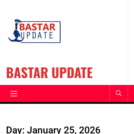
Skip
to
content
BASTAR UPDATE
Primary
Menu
Day:
January 25, 2026