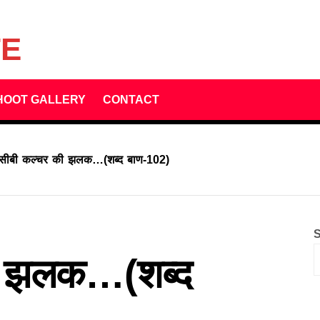
TE
HOOT GALLERY
CONTACT
ेसीबी कल्चर की झलक…(शब्द बाण-102)
S
ी झलक…(शब्द