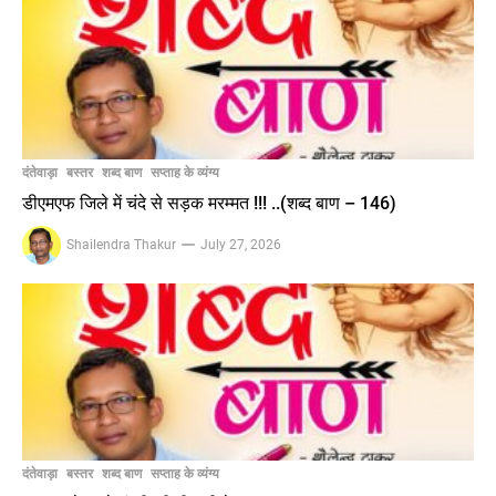
दंतेवाड़ा
बस्तर
शब्द बाण
सप्ताह के व्यंग्य
डीएमएफ जिले में चंदे से सड़क मरम्मत !!! ..(शब्द बाण – 146)
Shailendra Thakur
July 27, 2026
दंतेवाड़ा
बस्तर
शब्द बाण
सप्ताह के व्यंग्य