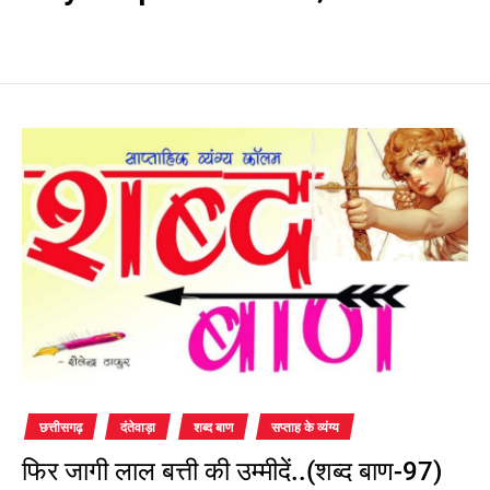
छत्तीसगढ़
दंतेवाड़ा
शब्द बाण
सप्ताह के व्यंग्य
फिर जागी लाल बत्ती की उम्मीदें..(शब्द बाण-97)