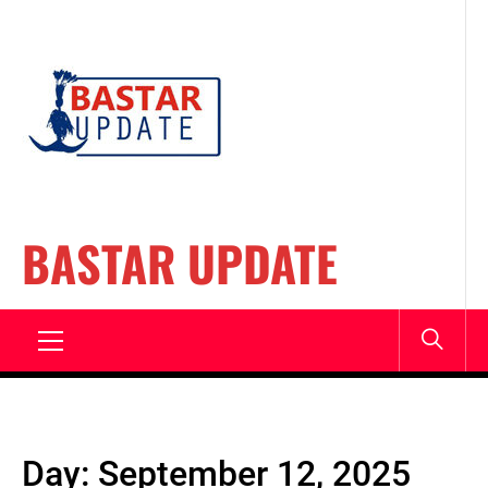
Skip
to
content
BASTAR UPDATE
Primary
Menu
Day:
September 12, 2025