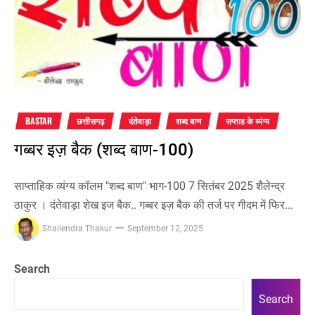
BASTAR
छत्तीसगढ़
दंतेवाड़ा
शब्द बाण
सप्ताह के व्यंग्य
गब्बर इज़ बैक (शब्द बाण-100)
साप्ताहिक व्यंग्य कॉलम "शब्द बाण" भाग-100 7 सितंबर 2025 शैलेन्द्र
ठाकुर । दंतेवाड़ा शेख इज बैक.. गब्बर इज़ बैक की तर्ज पर गीदम में फिर...
Shailendra Thakur
September 12, 2025
Search
Search