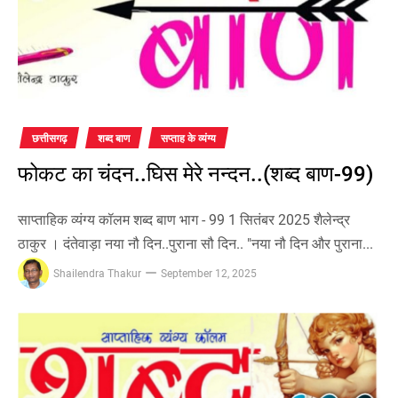
छत्तीसगढ़
शब्द बाण
सप्ताह के व्यंग्य
फोकट का चंदन..घिस मेरे नन्दन..(शब्द बाण-99)
साप्ताहिक व्यंग्य कॉलम शब्द बाण भाग - 99 1 सितंबर 2025 शैलेन्द्र
ठाकुर । दंतेवाड़ा नया नौ दिन..पुराना सौ दिन.. "नया नौ दिन और पुराना...
Shailendra Thakur
September 12, 2025