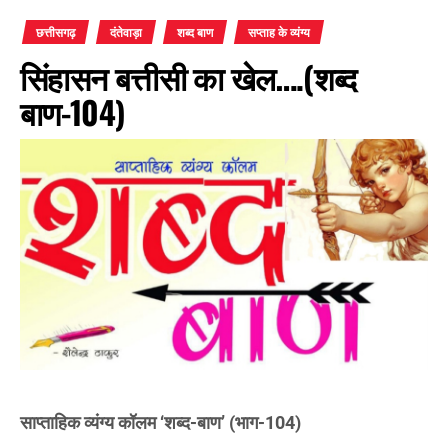
छत्तीसगढ़
दंतेवाड़ा
शब्द बाण
सप्ताह के व्यंग्य
सिंहासन बत्तीसी का खेल….(शब्द
बाण-104)
साप्ताहिक व्यंग्य कॉलम ‘शब्द-बाण’ (भाग-104)